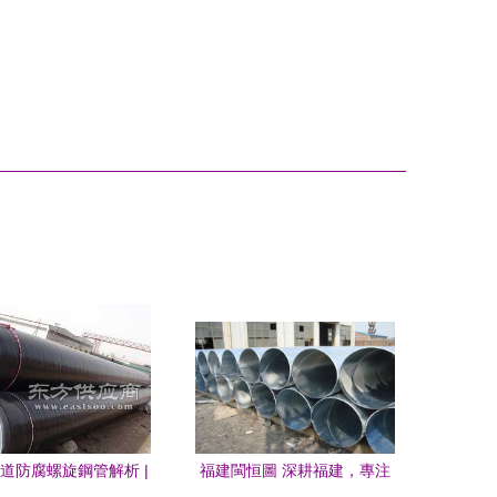
道防腐螺旋鋼管解析 |
福建閩恒圖 深耕福建，專注