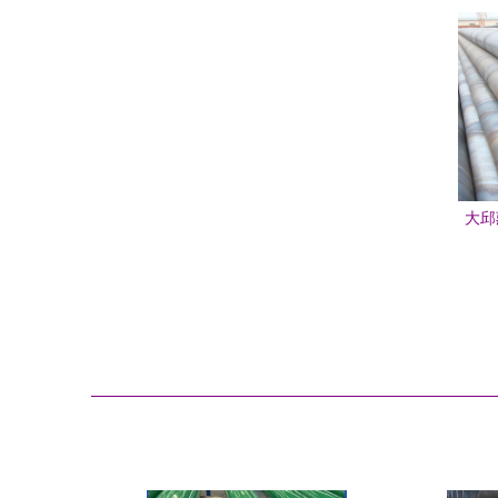
大邱
焊管