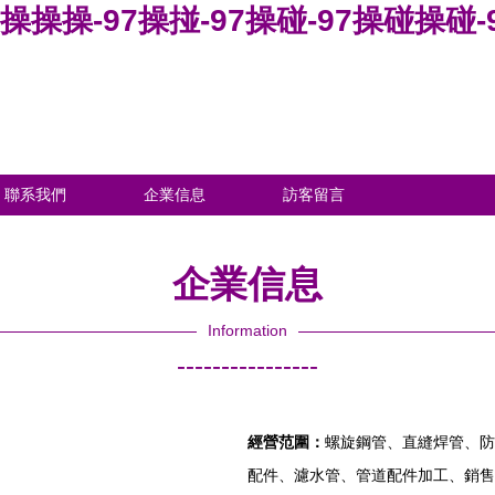
97操操操-97操掽-97操碰-97操碰操
聯系我們
企業信息
訪客留言
企業信息
Information
----------------
經營范圍：
螺旋鋼管、直縫焊管、防
配件、濾水管、管道配件加工、銷售