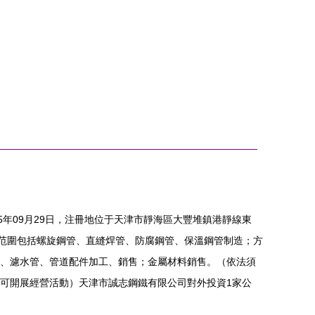
5年09月29日，注冊地位于天津市靜海區大豐堆鎮港靜線東
營范圍包括螺旋鋼管、直縫焊管、防腐鋼管、保溫鋼管制造；方
、濾水管、管道配件加工、銷售；金屬材料銷售。（依法須
可開展經營活動）天津市誠志鋼鐵有限公司對外投資1家公