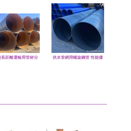
四油工藝與廠家選擇
品質，引領螺旋鋼管與直縫
焊管新標桿
能長距離運輸用管材分
供水管網用螺旋鋼管 性能優
320*17雙面埋弧焊螺旋
勢與應用關鍵
與直縫焊管的對比探討