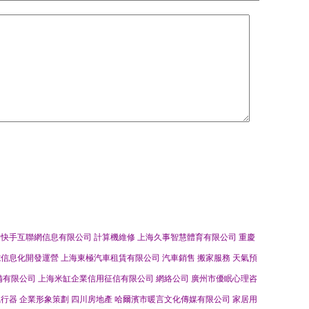
川快手互聯網信息有限公司
計算機維修
上海久事智慧體育有限公司
重慶
電信息化開發運營
上海東極汽車租賃有限公司
汽車銷售
搬家服務
天氣預
備有限公司
上海米缸企業信用征信有限公司
網絡公司
廣州市優眠心理咨
執行器
企業形象策劃
四川房地產
哈爾濱市暖言文化傳媒有限公司
家居用