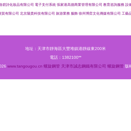
格碧詩化妝品有限公司
電子支付系統
張家港高德商業管理有限公司
教育咨詢服務
設
商貿有限公司
北京陽貴科技有限公司
旅游業務
服飾
徐州博弈文化傳媒有限公司
工藝
地址：天津市靜海區大豐堆鎮港靜線東200米
電話：1382100**
2026
www.tangougou.cn
螺旋鋼管
天津市誠志鋼鐵有限公司
螺旋鋼管
版