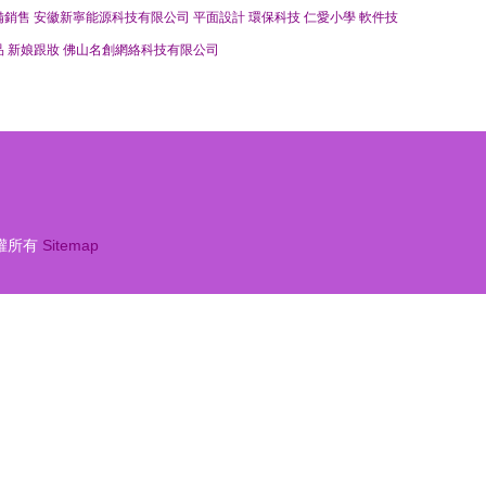
備銷售
安徽新寧能源科技有限公司
平面設計
環保科技
仁愛小學
軟件技
品
新娘跟妝
佛山名創網絡科技有限公司
權所有
Sitemap