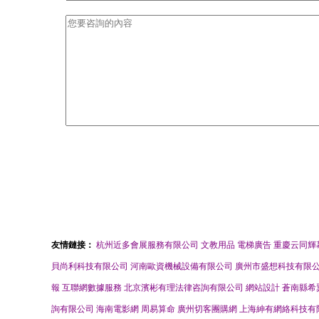
友情鏈接：
杭州近多會展服務有限公司
文教用品
電梯廣告
重慶云同輝
貝尚利科技有限公司
河南歐資機械設備有限公司
廣州市盛想科技有限
報
互聯網數據服務
北京濱彬有理法律咨詢有限公司
網站設計
蒼南縣希
詢有限公司
海南電影網
周易算命
廣州切客團購網
上海紳有網絡科技有