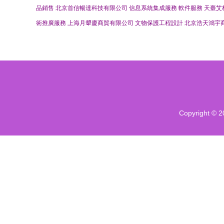
品銷售
北京首信暢達科技有限公司
信息系統集成服務
軟件服務
天臺艾
術推廣服務
上海月顰慶商貿有限公司
文物保護工程設計
北京浩天鴻宇
Copyright © 